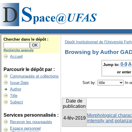
Chercher dans le dépôt :
Dépôt Institutionnel de l'Université Fer
Recherche avancée
Browsing by Author GA
Accueil
0-9
A
Jump to:
Parcourir le dépôt par :
or enter 
Communautés et collections
Issue Date
Sort by:
In o
Author
Title
Date de
Subject
publication
Services personnalisés :
Morphological characte
4-fév-2019
intensity and polariza
Recevoir les nouveautés
Espace personnel