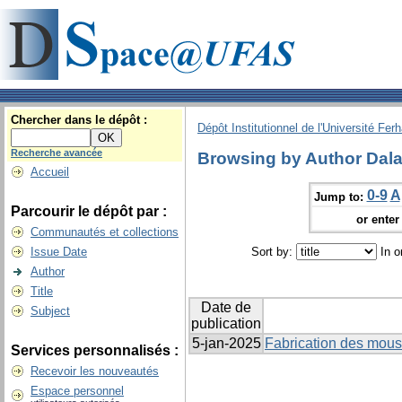
Chercher dans le dépôt :
Dépôt Institutionnel de l'Université Fer
Recherche avancée
Browsing by Author Dalal
Accueil
0-9
A
Jump to:
Parcourir le dépôt par :
or enter 
Communautés et collections
Issue Date
Sort by:
In o
Author
Title
Date de
Subject
publication
5-jan-2025
Fabrication des mous
Services personnalisés :
Recevoir les nouveautés
Espace personnel