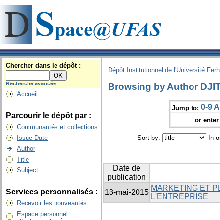
Chercher dans le dépôt :
Dépôt Institutionnel de l'Université Fer
Recherche avancée
Browsing by Author DJI
Accueil
0-9
A
Jump to:
Parcourir le dépôt par :
or enter 
Communautés et collections
Issue Date
Sort by:
In o
Author
Title
Date de
Subject
publication
MARKETING ET P
Services personnalisés :
13-mai-2015
L'ENTREPRISE
Recevoir les nouveautés
Espace personnel