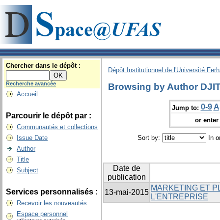
Chercher dans le dépôt :
Dépôt Institutionnel de l'Université Fer
Recherche avancée
Browsing by Author DJI
Accueil
0-9
A
Jump to:
Parcourir le dépôt par :
or enter 
Communautés et collections
Issue Date
Sort by:
In o
Author
Title
Date de
Subject
publication
MARKETING ET P
Services personnalisés :
13-mai-2015
L'ENTREPRISE
Recevoir les nouveautés
Espace personnel