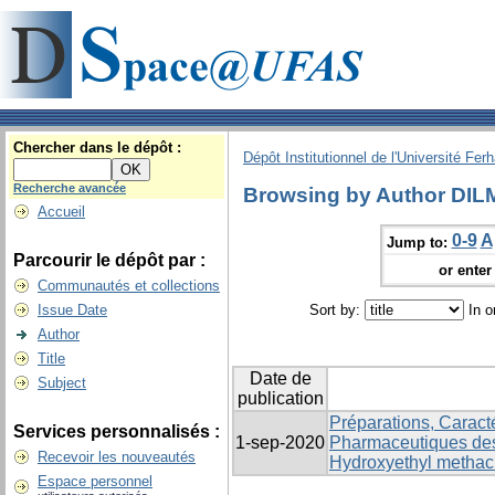
Chercher dans le dépôt :
Dépôt Institutionnel de l'Université Fer
Recherche avancée
Browsing by Author DILM
Accueil
0-9
A
Jump to:
Parcourir le dépôt par :
or enter 
Communautés et collections
Issue Date
Sort by:
In o
Author
Title
Date de
Subject
publication
Préparations, Caracté
Services personnalisés :
1-sep-2020
Pharmaceutiques des
Recevoir les nouveautés
Hydroxyethyl methacr
Espace personnel