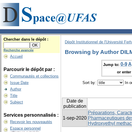
Chercher dans le dépôt :
Dépôt Institutionnel de l'Université Fer
Recherche avancée
Browsing by Author DILM
Accueil
0-9
A
Jump to:
Parcourir le dépôt par :
or enter 
Communautés et collections
Issue Date
Sort by:
In o
Author
Title
Date de
Subject
publication
Préparations, Caracté
Services personnalisés :
1-sep-2020
Pharmaceutiques des
Recevoir les nouveautés
Hydroxyethyl methacr
Espace personnel