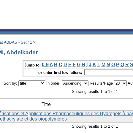
hat ABBAS - Sétif 1
>
I, Abdelkader
0-9
A
B
C
D
E
F
G
H
I
J
K
L
M
N
O
P
Q
R
Jump to:
or enter first few letters:
Sort by:
In order:
Results/Page
Aut
Showing results 1 to 1 of 1
Titre
érisations et Applications Pharmaceutiques des Hydrogels à ba
ethacrylate et des biopolyméres
Showing results 1 to 1 of 1