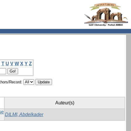
S
T
U
V
W
X
Y
Z
hors/Record:
Auteur(s)
se
DILMI, Abdelkader