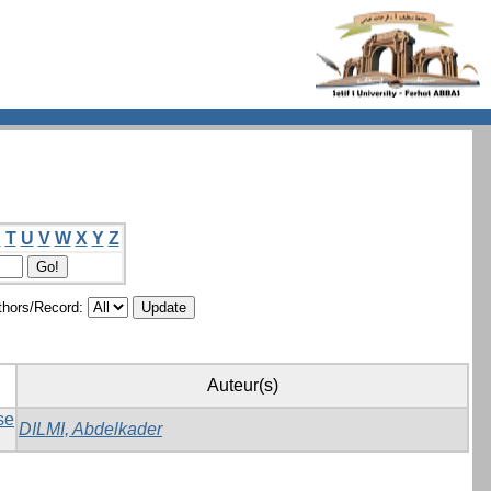
S
T
U
V
W
X
Y
Z
hors/Record:
Auteur(s)
se
DILMI, Abdelkader