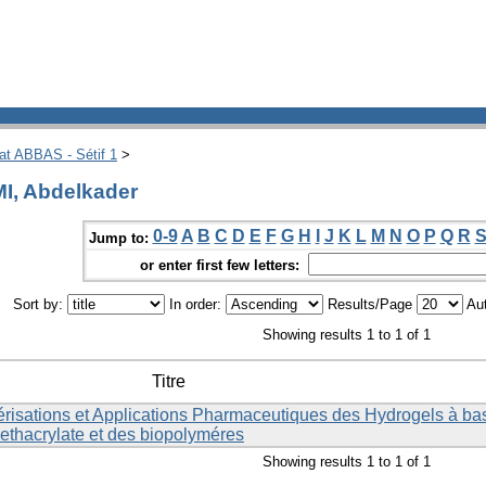
hat ABBAS - Sétif 1
>
I, Abdelkader
0-9
A
B
C
D
E
F
G
H
I
J
K
L
M
N
O
P
Q
R
Jump to:
or enter first few letters:
Sort by:
In order:
Results/Page
Aut
Showing results 1 to 1 of 1
Titre
érisations et Applications Pharmaceutiques des Hydrogels à ba
ethacrylate et des biopolyméres
Showing results 1 to 1 of 1