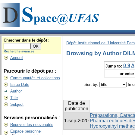
Chercher dans le dépôt :
Dépôt Institutionnel de l'Université Fer
Recherche avancée
Browsing by Author DILM
Accueil
0-9
A
Jump to:
Parcourir le dépôt par :
or enter 
Communautés et collections
Issue Date
Sort by:
In o
Author
Title
Date de
Subject
publication
Préparations, Caracté
Services personnalisés :
1-sep-2020
Pharmaceutiques des
Recevoir les nouveautés
Hydroxyethyl methacr
Espace personnel