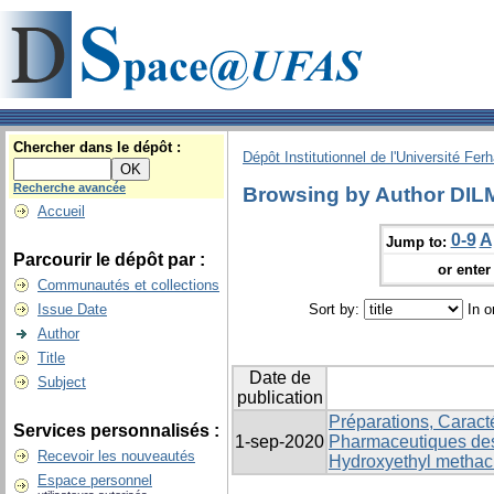
Chercher dans le dépôt :
Dépôt Institutionnel de l'Université Fer
Recherche avancée
Browsing by Author DILM
Accueil
0-9
A
Jump to:
Parcourir le dépôt par :
or enter 
Communautés et collections
Issue Date
Sort by:
In o
Author
Title
Date de
Subject
publication
Préparations, Caracté
Services personnalisés :
1-sep-2020
Pharmaceutiques des
Recevoir les nouveautés
Hydroxyethyl methacr
Espace personnel