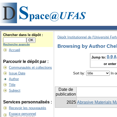
Chercher dans le dépôt :
Dépôt Institutionnel de l'Université Fer
Recherche avancée
Browsing by Author Che
Accueil
0-9
A
Jump to:
Parcourir le dépôt par :
or enter 
Communautés et collections
Issue Date
Sort by:
In o
Author
Title
Date de
Subject
publication
Services personnalisés :
2025
Abrasive Materials Ma
Recevoir les nouveautés
Espace personnel