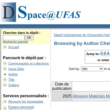
Chercher dans le dépôt :
Dépôt Institutionnel de l'Université Fer
Recherche avancée
Browsing by Author Che
Accueil
0-9
A
Jump to:
Parcourir le dépôt par :
or enter 
Communautés et collections
Issue Date
Sort by:
In o
Author
Title
Date de
Subject
publication
Services personnalisés :
2025
Abrasive Materials Ma
Recevoir les nouveautés
Espace personnel