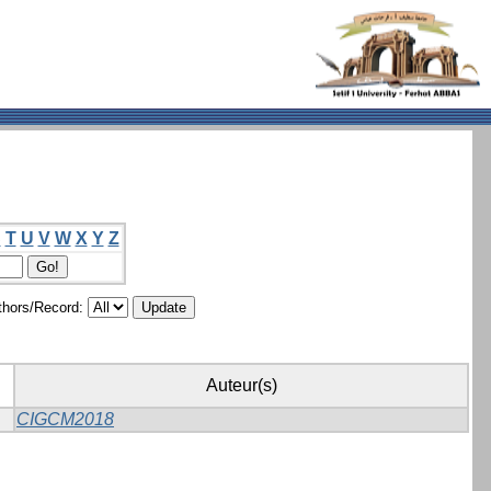
S
T
U
V
W
X
Y
Z
hors/Record:
Auteur(s)
CIGCM2018