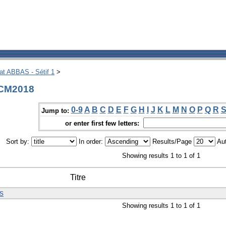
hat ABBAS - Sétif 1
>
GCM2018
0-9
A
B
C
D
E
F
G
H
I
J
K
L
M
N
O
P
Q
R
Jump to:
or enter first few letters:
Sort by:
In order:
Results/Page
Aut
Showing results 1 to 1 of 1
Titre
s
Showing results 1 to 1 of 1