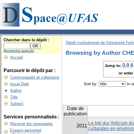
Chercher dans le dépôt :
Dépôt Institutionnel de l'Université Fer
Recherche avancée
Browsing by Author CHE
Accueil
0-9
A
Jump to:
Parcourir le dépôt par :
or enter 
Communautés et collections
Issue Date
Sort by:
In o
Author
Title
Subject
Date de
publication
Services personnalisés :
Le blé dur (triticum d
Recevoir les nouveautés
2011
culturales en enviro
Espace personnel