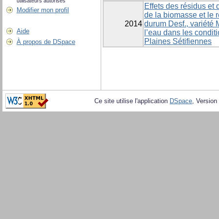
utilisateurs autorisés
Effets des résidus et 
Modifier mon profil
de la biomasse et le 
2014
durum Desf., variété M
Aide
l’eau dans les condit
Plaines Sétifiennes
À propos de DSpace
Ce site utilise l'application
DSpace
, Version