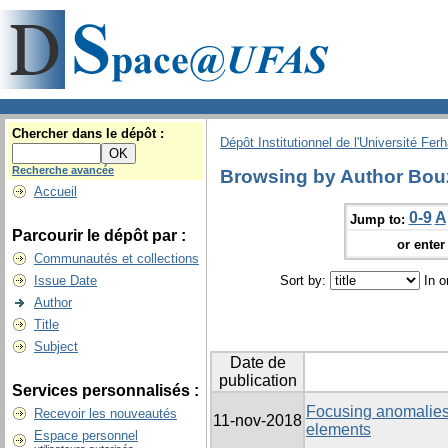
Chercher dans le dépôt :
Dépôt Institutionnel de l'Université Fer
Recherche avancée
Browsing by Author Bou
Accueil
0-9
A
Jump to:
Parcourir le dépôt par :
or enter 
Communautés et collections
Issue Date
Sort by:
In o
Author
Title
Subject
Date de
publication
Services personnalisés :
Focusing anomalies w
Recevoir les nouveautés
11-nov-2018
elements
Espace personnel