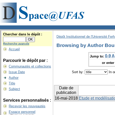
Chercher dans le dépôt :
Dépôt Institutionnel de l'Université Fer
Recherche avancée
Browsing by Author Bou
Accueil
0-9
A
Jump to:
Parcourir le dépôt par :
or enter 
Communautés et collections
Issue Date
Sort by:
In o
Author
Title
Date de
Subject
publication
16-mai-2018
Etude et modélisati
Services personnalisés :
Recevoir les nouveautés
Espace personnel