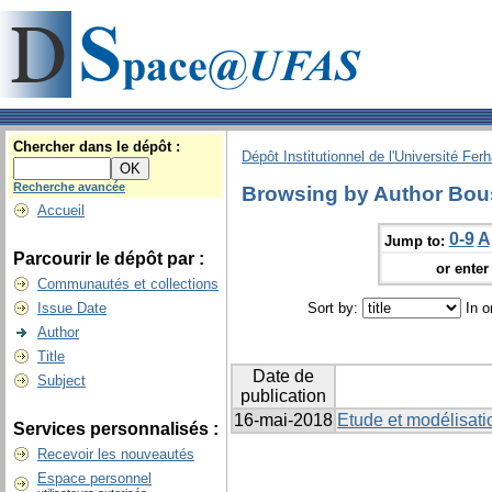
Chercher dans le dépôt :
Dépôt Institutionnel de l'Université Fer
Recherche avancée
Browsing by Author Bou
Accueil
0-9
A
Jump to:
Parcourir le dépôt par :
or enter 
Communautés et collections
Issue Date
Sort by:
In o
Author
Title
Date de
Subject
publication
16-mai-2018
Etude et modélisati
Services personnalisés :
Recevoir les nouveautés
Espace personnel