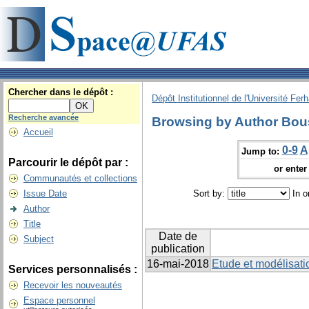
Chercher dans le dépôt :
Dépôt Institutionnel de l'Université Fer
Recherche avancée
Browsing by Author Bou
Accueil
0-9
A
Jump to:
Parcourir le dépôt par :
or enter 
Communautés et collections
Issue Date
Sort by:
In o
Author
Title
Date de
Subject
publication
16-mai-2018
Etude et modélisati
Services personnalisés :
Recevoir les nouveautés
Espace personnel