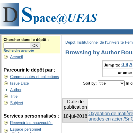
Chercher dans le dépôt :
Dépôt Institutionnel de l'Université Fer
Recherche avancée
Browsing by Author Bou
Accueil
0-9
A
Jump to:
Parcourir le dépôt par :
or enter 
Communautés et collections
Issue Date
Sort by:
In o
Author
Title
Date de
Subject
publication
Oxydation de matière
Services personnalisés :
18-jui-2018
anodes en acier /SnO
Recevoir les nouveautés
Espace personnel