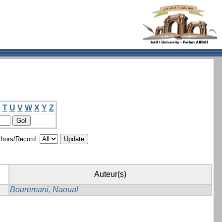
S
T
U
V
W
X
Y
Z
hors/Record:
Auteur(s)
Bouremani, Naoual