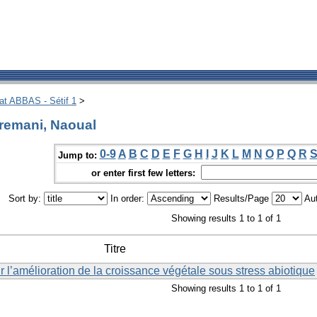
hat ABBAS - Sétif 1
>
remani, Naoual
0-9
A
B
C
D
E
F
G
H
I
J
K
L
M
N
O
P
Q
R
Jump to:
or enter first few letters:
Sort by:
In order:
Results/Page
Aut
Showing results 1 to 1 of 1
Titre
 l’amélioration de la croissance végétale sous stress abiotique
Showing results 1 to 1 of 1