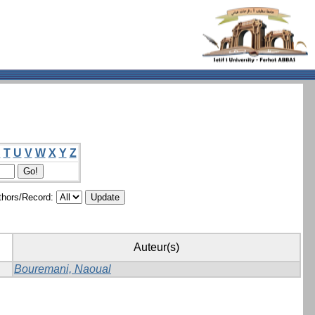
S
T
U
V
W
X
Y
Z
hors/Record:
Auteur(s)
Bouremani, Naoual