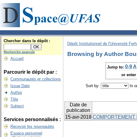
Chercher dans le dépôt :
Dépôt Institutionnel de l'Université Fer
Recherche avancée
Browsing by Author Bour
Accueil
0-9
A
Jump to:
Parcourir le dépôt par :
or enter 
Communautés et collections
Issue Date
Sort by:
In o
Author
Title
Date de
Subject
publication
15-avr-2018
COMPORTEMENT D
Services personnalisés :
Recevoir les nouveautés
Espace personnel