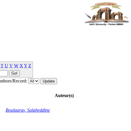
T
U
V
W
X
Y
Z
thors/Record:
Auteur(s)
Boulaaras, Salaheddine