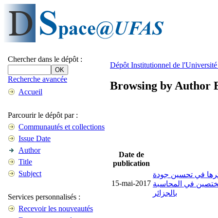
Chercher dans le dépôt :
Dépôt Institutionnel de l'Universi
Recherche avancée
Browsing by Author B
Accueil
Parcourir le dépôt par :
Communautés et collections
Issue Date
Author
Date de
Title
publication
Subject
أثرها في تحسين جودة
15-mai-2017
مختصين في المحاسبة
بالجزائر
Services personnalisés :
Recevoir les nouveautés