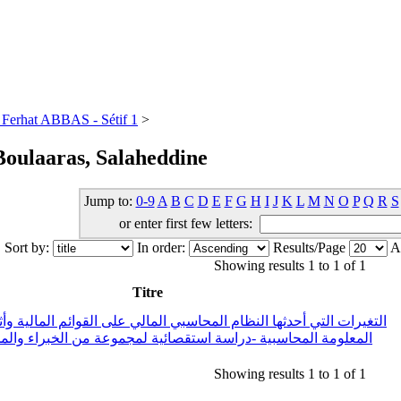
té Ferhat ABBAS - Sétif 1
>
oulaaras, Salaheddine
Jump to:
0-9
A
B
C
D
E
F
G
H
I
J
K
L
M
N
O
P
Q
R
S
or enter first few letters:
Sort by:
In order:
Results/Page
Au
Showing results 1 to 1 of 1
Titre
التغيرات التي أحدثها النظام المحاسبي المالي على القوائم المالية و
المعلومة المحاسبية -دراسة استقصائية لمجموعة من الخبراء وال
Showing results 1 to 1 of 1