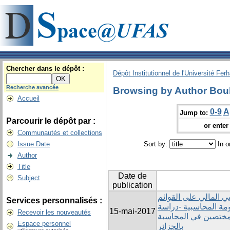
Chercher dans le dépôt :
Dépôt Institutionnel de l'Université Fer
Recherche avancée
Browsing by Author Bou
Accueil
0-9
A
Jump to:
Parcourir le dépôt par :
or enter 
Communautés et collections
Issue Date
Sort by:
In o
Author
Title
Date de
Subject
publication
بي المالي على القوائم
Services personnalisés :
ومة المحاسبية -دراسة
15-mai-2017
Recevoir les nouveautés
لمختصين في المحاسبة
Espace personnel
بالجزائر