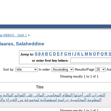
hat ABBAS - Sétif 1
>
laaras, Salaheddine
0-9
A
B
C
D
E
F
G
H
I
J
K
L
M
N
O
P
Q
R
Jump to:
or enter first few letters:
Sort by:
In order:
Results/Page
Aut
Showing results 1 to 1 of 1
Titre
التغيرات التي أحدثها النظام المحاسبي المالي على القوائم المالية 
المعلومة المحاسبية -دراسة استقصائية لمجموعة من الخبراء وا
Showing results 1 to 1 of 1