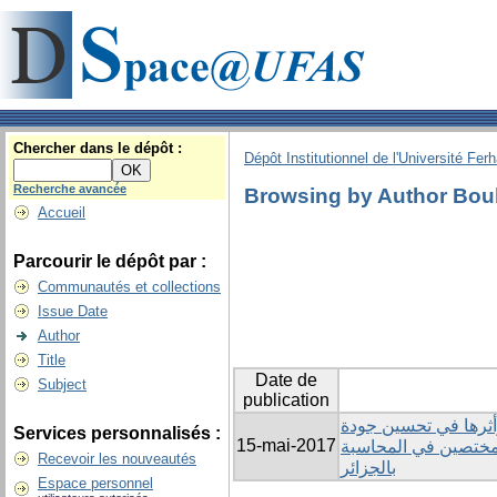
Chercher dans le dépôt :
Dépôt Institutionnel de l'Université Fer
Recherche avancée
Browsing by Author Bou
Accueil
Parcourir le dépôt par :
Communautés et collections
Issue Date
Author
Title
Date de
Subject
publication
وأثرها في تحسين جودة
Services personnalisés :
15-mai-2017
لمختصين في المحاسبة
Recevoir les nouveautés
بالجزائر
Espace personnel