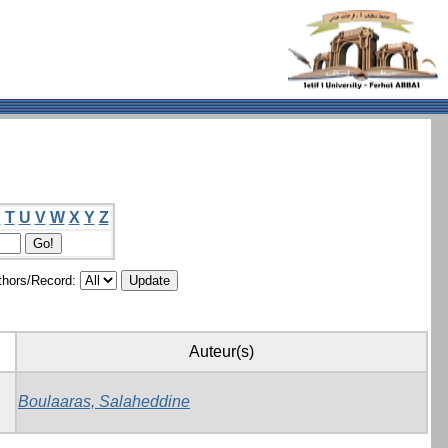
S
T
U
V
W
X
Y
Z
hors/Record:
Auteur(s)
Boulaaras, Salaheddine