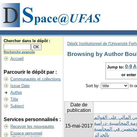
Chercher dans le dépôt :
Dépôt Institutionnel de l'Université Fer
Recherche avancée
Browsing by Author Bou
Accueil
0-9
A
Jump to:
Parcourir le dépôt par :
or enter 
Communautés et collections
Issue Date
Sort by:
In o
Author
Title
Date de
Subject
publication
بي المالي على القوائم
Services personnalisés :
ومة المحاسبية -دراسة
15-mai-2017
Recevoir les nouveautés
لمختصين في المحاسبة
Espace personnel
بالجزائر