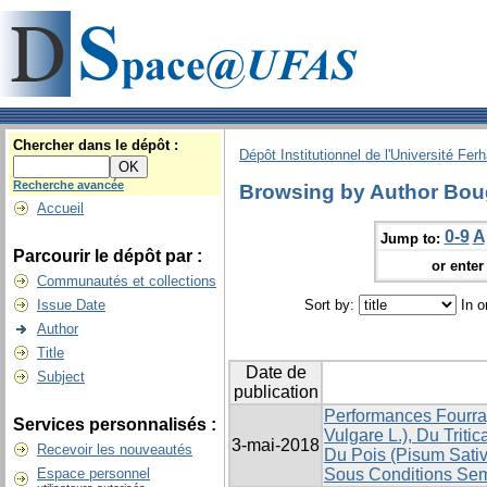
Chercher dans le dépôt :
Dépôt Institutionnel de l'Université Fer
Recherche avancée
Browsing by Author Bou
Accueil
0-9
A
Jump to:
Parcourir le dépôt par :
or enter 
Communautés et collections
Issue Date
Sort by:
In o
Author
Title
Date de
Subject
publication
Performances Fourra
Services personnalisés :
Vulgare L.), Du Tritic
3-mai-2018
Recevoir les nouveautés
Du Pois (Pisum Sativ
Espace personnel
Sous Conditions Sem