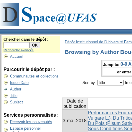
Chercher dans le dépôt :
Dépôt Institutionnel de l'Université Fer
Recherche avancée
Browsing by Author Bou
Accueil
0-9
A
Jump to:
Parcourir le dépôt par :
or enter 
Communautés et collections
Issue Date
Sort by:
In o
Author
Title
Date de
Subject
publication
Performances Fourra
Services personnalisés :
Vulgare L.), Du Tritic
3-mai-2018
Recevoir les nouveautés
Du Pois (Pisum Sativ
Espace personnel
Sous Conditions Sem