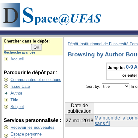
Chercher dans le dépôt :
Dépôt Institutionnel de l'Université Fer
Recherche avancée
Browsing by Author Bou
Accueil
0-9
A
Jump to:
Parcourir le dépôt par :
or enter 
Communautés et collections
Issue Date
Sort by:
In o
Author
Title
Date de
Subject
publication
Maintien de la conn
Services personnalisés :
27-mai-2018
sans fil
Recevoir les nouveautés
Espace personnel