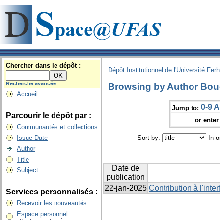
Chercher dans le dépôt :
Dépôt Institutionnel de l'Université Fer
Recherche avancée
Browsing by Author Bouc
Accueil
0-9
A
Jump to:
Parcourir le dépôt par :
or enter 
Communautés et collections
Issue Date
Sort by:
In o
Author
Title
Date de
Subject
publication
22-jan-2025
Contribution à l'inter
Services personnalisés :
Recevoir les nouveautés
Espace personnel