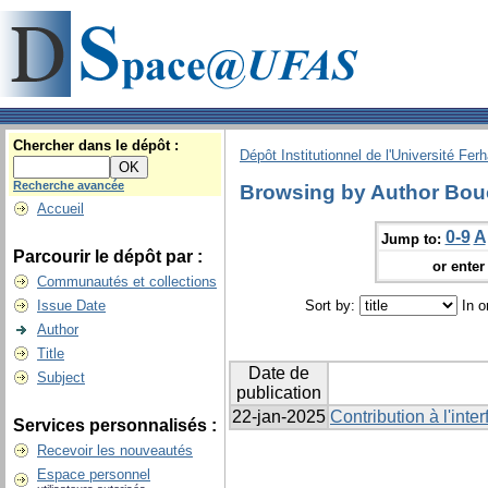
Chercher dans le dépôt :
Dépôt Institutionnel de l'Université Fer
Recherche avancée
Browsing by Author Bouc
Accueil
0-9
A
Jump to:
Parcourir le dépôt par :
or enter 
Communautés et collections
Issue Date
Sort by:
In o
Author
Title
Date de
Subject
publication
22-jan-2025
Contribution à l'inter
Services personnalisés :
Recevoir les nouveautés
Espace personnel