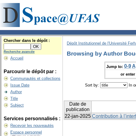
Chercher dans le dépôt :
Dépôt Institutionnel de l'Université Fer
Recherche avancée
Browsing by Author Bouc
Accueil
0-9
A
Jump to:
Parcourir le dépôt par :
or enter 
Communautés et collections
Issue Date
Sort by:
In o
Author
Title
Date de
Subject
publication
22-jan-2025
Contribution à l'inter
Services personnalisés :
Recevoir les nouveautés
Espace personnel