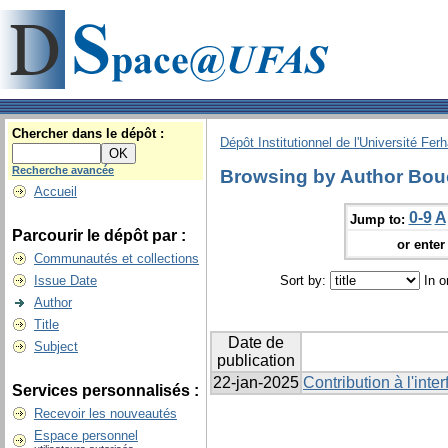
Chercher dans le dépôt :
Dépôt Institutionnel de l'Université Fer
Recherche avancée
Browsing by Author Bouc
Accueil
0-9
A
Jump to:
Parcourir le dépôt par :
or enter 
Communautés et collections
Issue Date
Sort by:
In o
Author
Title
Date de
Subject
publication
22-jan-2025
Contribution à l'inter
Services personnalisés :
Recevoir les nouveautés
Espace personnel