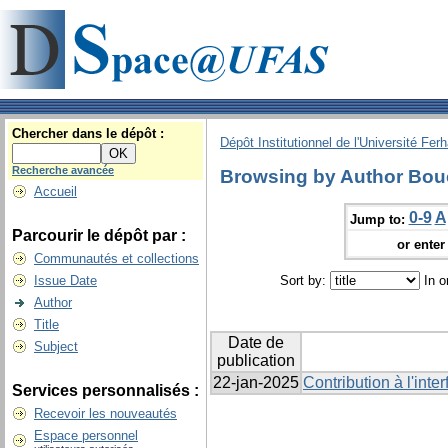
Chercher dans le dépôt :
Dépôt Institutionnel de l'Université Fer
Recherche avancée
Browsing by Author Bouc
Accueil
0-9
A
Jump to:
Parcourir le dépôt par :
or enter 
Communautés et collections
Issue Date
Sort by:
In o
Author
Title
Date de
Subject
publication
22-jan-2025
Contribution à l'inter
Services personnalisés :
Recevoir les nouveautés
Espace personnel