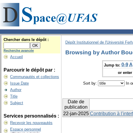
Chercher dans le dépôt :
Dépôt Institutionnel de l'Université Fer
Recherche avancée
Browsing by Author Bouc
Accueil
0-9
A
Jump to:
Parcourir le dépôt par :
or enter 
Communautés et collections
Issue Date
Sort by:
In o
Author
Title
Date de
Subject
publication
22-jan-2025
Contribution à l'inter
Services personnalisés :
Recevoir les nouveautés
Espace personnel