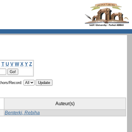
S
T
U
V
W
X
Y
Z
hors/Record:
Auteur(s)
Benterki, Rebiha