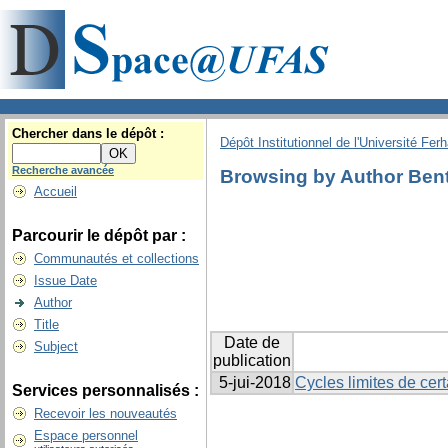
Chercher dans le dépôt :
Dépôt Institutionnel de l'Université Fer
Recherche avancée
Browsing by Author Bent
Accueil
Parcourir le dépôt par :
Communautés et collections
Issue Date
Author
Title
Date de
Subject
publication
5-jui-2018
Cycles limites de cer
Services personnalisés :
Recevoir les nouveautés
Espace personnel