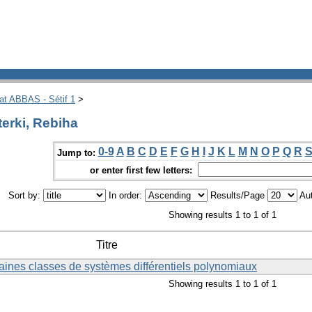
hat ABBAS - Sétif 1
>
erki, Rebiha
0-9
A
B
C
D
E
F
G
H
I
J
K
L
M
N
O
P
Q
R
Jump to:
or enter first few letters:
Sort by:
In order:
Results/Page
Aut
Showing results 1 to 1 of 1
Titre
taines classes de systèmes différentiels polynomiaux
Showing results 1 to 1 of 1