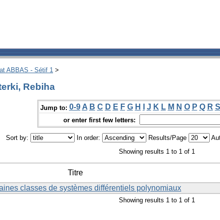
hat ABBAS - Sétif 1
>
erki, Rebiha
0-9
A
B
C
D
E
F
G
H
I
J
K
L
M
N
O
P
Q
R
Jump to:
or enter first few letters:
Sort by:
In order:
Results/Page
Aut
Showing results 1 to 1 of 1
Titre
taines classes de systèmes différentiels polynomiaux
Showing results 1 to 1 of 1