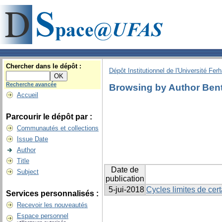
Chercher dans le dépôt :
Dépôt Institutionnel de l'Université Fer
Recherche avancée
Browsing by Author Bent
Accueil
Parcourir le dépôt par :
Communautés et collections
Issue Date
Author
Title
Date de
Subject
publication
5-jui-2018
Cycles limites de cer
Services personnalisés :
Recevoir les nouveautés
Espace personnel