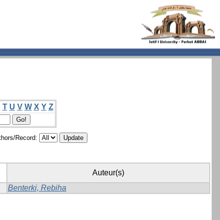
S
T
U
V
W
X
Y
Z
hors/Record:
Auteur(s)
Benterki, Rebiha