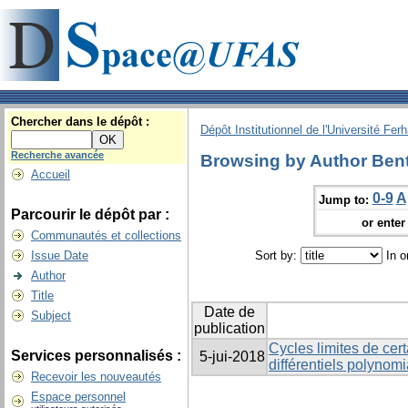
Chercher dans le dépôt :
Dépôt Institutionnel de l'Université Fer
Recherche avancée
Browsing by Author Bent
Accueil
0-9
A
Jump to:
Parcourir le dépôt par :
or enter 
Communautés et collections
Issue Date
Sort by:
In o
Author
Title
Date de
Subject
publication
Cycles limites de cer
Services personnalisés :
5-jui-2018
différentiels polynom
Recevoir les nouveautés
Espace personnel