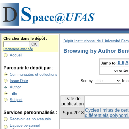
Chercher dans le dépôt :
Dépôt Institutionnel de l'Université Fer
Recherche avancée
Browsing by Author Bent
Accueil
0-9
A
Jump to:
Parcourir le dépôt par :
or enter 
Communautés et collections
Issue Date
Sort by:
In o
Author
Title
Date de
Subject
publication
Cycles limites de cer
Services personnalisés :
5-jui-2018
différentiels polynom
Recevoir les nouveautés
Espace personnel