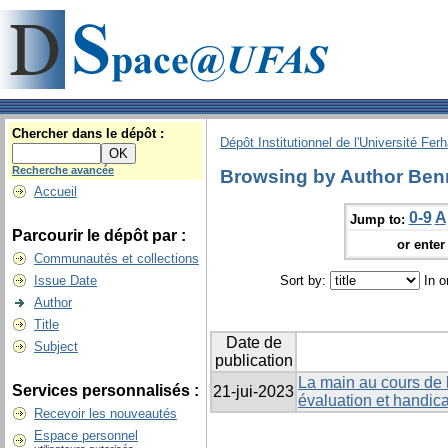
Chercher dans le dépôt :
Dépôt Institutionnel de l'Université Fer
Recherche avancée
Browsing by Author Ben
Accueil
0-9
A
Jump to:
Parcourir le dépôt par :
or enter 
Communautés et collections
Issue Date
Sort by:
In o
Author
Title
Date de
Subject
publication
La main au cours de 
Services personnalisés :
21-jui-2023
évaluation et handic
Recevoir les nouveautés
Espace personnel