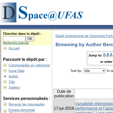
Chercher dans le dépôt :
Dépôt Institutionnel de l'Université Fer
Recherche avancée
Browsing by Author B
Accueil
0-9
A
Jump to:
Parcourir le dépôt par :
or enter 
Communautés et collections
Issue Date
Sort by:
In o
Author
Title
Subject
Date de
publication
Services personnalisés :
Variabilité phénotypi
Recevoir les nouveautés
17-jui-2016
performance et l’adap
Espace personnel
aestivum L.) aux con