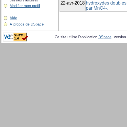
utilisateurs autorisés
22-avr-2018
hydroxydes doubles
Modifier mon profil
par MnO4-.
Aide
À propos de DSpace
Ce site utilise l'application
DSpace
, Version