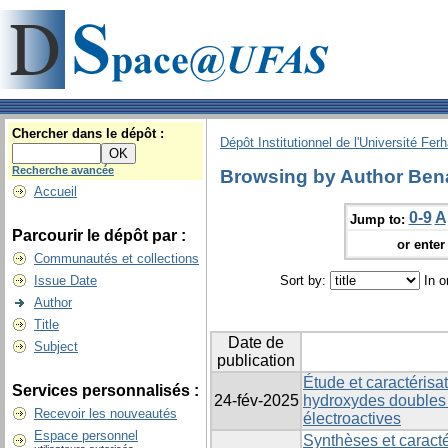
Chercher dans le dépôt :
Dépôt Institutionnel de l'Université Fer
Recherche avancée
Browsing by Author Ben
Accueil
0-9
A
Jump to:
Parcourir le dépôt par :
or enter 
Communautés et collections
Issue Date
Sort by:
In o
Author
Title
Date de
Subject
publication
Étude et caractéris
Services personnalisés :
24-fév-2025
hydroxydes doubles
Recevoir les nouveautés
électroactives
Espace personnel
Synthèses et caract