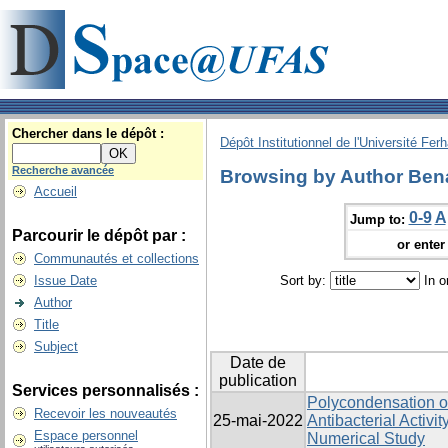
Chercher dans le dépôt :
Dépôt Institutionnel de l'Université Fer
Recherche avancée
Browsing by Author Ben
Accueil
0-9
A
Jump to:
Parcourir le dépôt par :
or enter 
Communautés et collections
Issue Date
Sort by:
In o
Author
Title
Subject
Date de
publication
Services personnalisés :
Polycondensation of
Recevoir les nouveautés
25-mai-2022
Antibacterial Activi
Espace personnel
Numerical Study