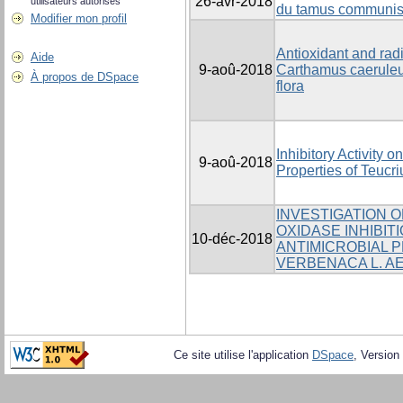
26-avr-2018
utilisateurs autorisés
du tamus communis 
Modifier mon profil
Antioxidant and rad
Aide
9-aoû-2018
Carthamus caeruleus
À propos de DSpace
flora
Inhibitory Activity 
9-aoû-2018
Properties of Teucri
INVESTIGATION O
OXIDASE INHIBIT
10-déc-2018
ANTIMICROBIAL P
VERBENACA L. A
Ce site utilise l'application
DSpace
, Version