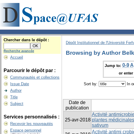
Chercher dans le dépôt :
Dépôt Institutionnel de l'Université Fer
Recherche avancée
Browsing by Author Belkh
Accueil
0-9
A
Jump to:
Parcourir le dépôt par :
or enter 
Communautés et collections
Issue Date
Sort by:
In o
Author
Title
Date de
Subject
publication
Activité antimicrob
Services personnalisés :
25-avr-2018
plantes médicinales
Recevoir les nouveautés
sativum
Espace personnel
Activité antimi crob