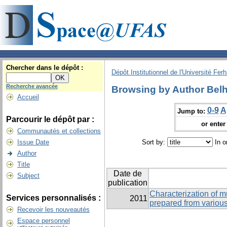
Chercher dans le dépôt :
Dépôt Institutionnel de l'Université Fer
Recherche avancée
Browsing by Author Belh
Accueil
0-9
A
Jump to:
Parcourir le dépôt par :
or enter 
Communautés et collections
Issue Date
Sort by:
In o
Author
Title
Date de
Subject
publication
Characterization of m
Services personnalisés :
2011
prepared from variou
Recevoir les nouveautés
Espace personnel