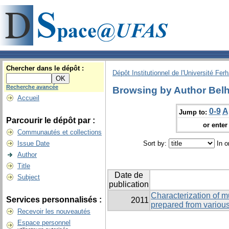
Chercher dans le dépôt :
Dépôt Institutionnel de l'Université Fer
Recherche avancée
Browsing by Author Belh
Accueil
0-9
A
Jump to:
Parcourir le dépôt par :
or enter 
Communautés et collections
Issue Date
Sort by:
In o
Author
Title
Date de
Subject
publication
Characterization of m
Services personnalisés :
2011
prepared from variou
Recevoir les nouveautés
Espace personnel