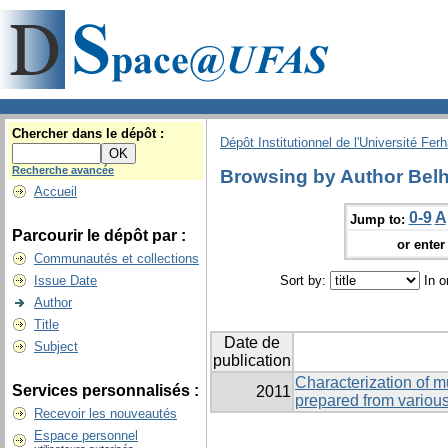
Chercher dans le dépôt :
Dépôt Institutionnel de l'Université Fer
Recherche avancée
Browsing by Author Belh
Accueil
0-9
A
Jump to:
Parcourir le dépôt par :
or enter 
Communautés et collections
Issue Date
Sort by:
In o
Author
Title
Date de
Subject
publication
Characterization of m
Services personnalisés :
2011
prepared from variou
Recevoir les nouveautés
Espace personnel