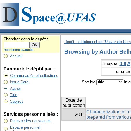
Chercher dans le dépôt :
Dépôt Institutionnel de l'Université Fer
Recherche avancée
Browsing by Author Belh
Accueil
0-9
A
Jump to:
Parcourir le dépôt par :
or enter 
Communautés et collections
Issue Date
Sort by:
In o
Author
Title
Date de
Subject
publication
Characterization of m
Services personnalisés :
2011
prepared from variou
Recevoir les nouveautés
Espace personnel