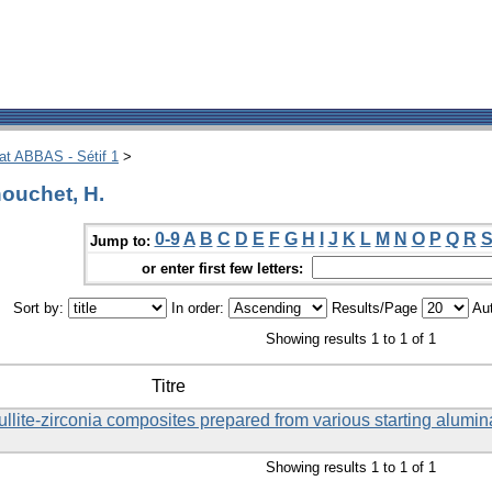
hat ABBAS - Sétif 1
>
ouchet, H.
0-9
A
B
C
D
E
F
G
H
I
J
K
L
M
N
O
P
Q
R
Jump to:
or enter first few letters:
Sort by:
In order:
Results/Page
Aut
Showing results 1 to 1 of 1
Titre
ullite-zirconia composites prepared from various starting alumin
Showing results 1 to 1 of 1