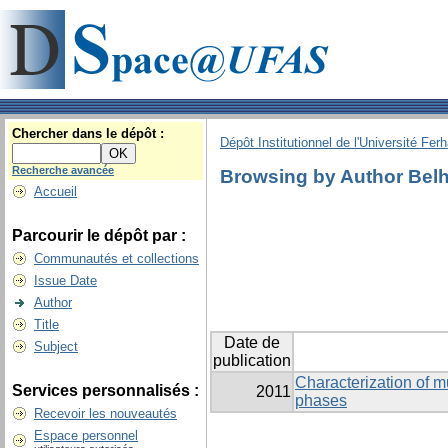
Chercher dans le dépôt :
Dépôt Institutionnel de l'Université Fer
Recherche avancée
Browsing by Author Belh
Accueil
Parcourir le dépôt par :
Communautés et collections
Issue Date
Author
Title
Date de
Subject
publication
Characterization of m
Services personnalisés :
2011
phases
Recevoir les nouveautés
Espace personnel