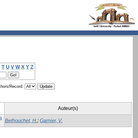
S
T
U
V
W
X
Y
Z
hors/Record:
Auteur(s)
a
Belhouchet, H.
;
Garnier, V.