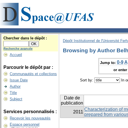
Chercher dans le dépôt :
Dépôt Institutionnel de l'Université Fer
Recherche avancée
Browsing by Author Belh
Accueil
0-9
A
Jump to:
Parcourir le dépôt par :
or enter 
Communautés et collections
Issue Date
Sort by:
In o
Author
Title
Date de
Subject
publication
Characterization of m
Services personnalisés :
2011
prepared from variou
Recevoir les nouveautés
Espace personnel